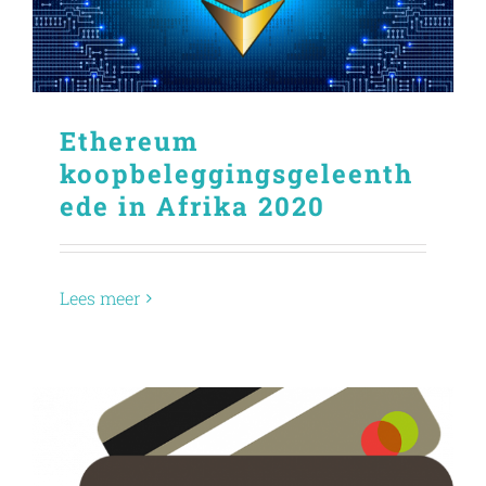
Ethereum
koopbeleggingsgeleenth
ede in Afrika 2020
Lees meer