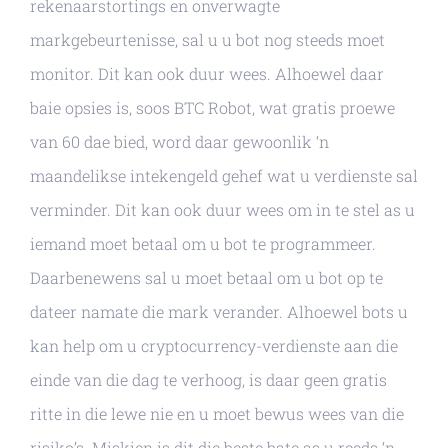
rekenaarstortings en onverwagte
markgebeurtenisse, sal u u bot nog steeds moet
monitor. Dit kan ook duur wees. Alhoewel daar
baie opsies is, soos BTC Robot, wat gratis proewe
van 60 dae bied, word daar gewoonlik ‘n
maandelikse intekengeld gehef wat u verdienste sal
verminder. Dit kan ook duur wees om in te stel as u
iemand moet betaal om u bot te programmeer.
Daarbenewens sal u moet betaal om u bot op te
dateer namate die mark verander. Alhoewel bots u
kan help om u cryptocurrency-verdienste aan die
einde van die dag te verhoog, is daar geen gratis
ritte in die lewe nie en u moet bewus wees van die
risiko’s. Miskien is dit die beste bate as u reeds ‘n