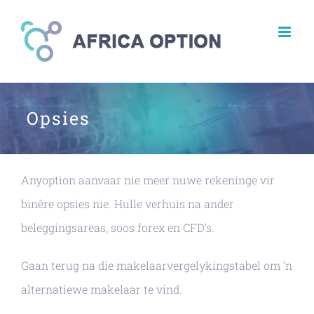
Skip
to
content
Opsies
Anyoption aanvaar nie meer nuwe rekeninge vir
binêre opsies nie. Hulle verhuis na ander
beleggingsareas, soos forex en CFD’s.
Gaan terug na die makelaarvergelykingstabel om ‘n
alternatiewe makelaar te vind.