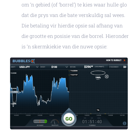
om ‘n gebied (of ‘borrel’) te kies waar hulle glo
dat die prys van die bate verskuldig sal wees.
Die betaling vir hierdie opsie sal afhang van
die grootte en posisie van die borrel. Hieronder
is ‘n skermkiekie van die nuwe opsie: