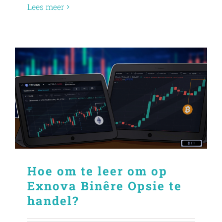
Lees meer
Hoe om te leer om op
Exnova Binêre Opsie te
handel?