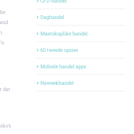
CFD-handel
die
Daghandel
 and
n
Maatskaplike handel
‘n
60 tweede opsies
Mobiele handel apps
Naweekhandel
r dat
iko’s