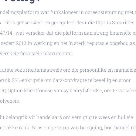
handelingsplatform wat funksioneer in ooreenstemming met 
 Dit is gelisensieer en gereguleer deur die Ciprus Securities
14 , wat verseker dat die platform aan streng finansiële e
edert 2013 in werking en het ‘n sterk reputasie opgebou as 
 verskeie finansiële instrumente.
uutste sekuriteitsmaatreëls om die persoonlike en finansiële
bruik SSL-enkripsie om data-oordragte te beveilig en stoor
i IQ Option kliëntfondse van sy bedryfsfondse, om te verseke
olvensie.
dit belangrik vir handelaars om versigtig te wees en hul eie
etrokke raak. Soos enige vorm van belegging, hou handel ris