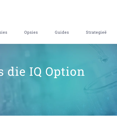
sies
Opsies
Guides
Strategieë
s die IQ Option