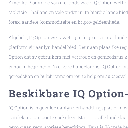
Amerika. Sommige van die lande waar IQ Option wettiglik
Maleisië, Thailand en vele ander in. In hierdie lande bi
forex, aandele, kommoditeite en kripto-geldeenhede.
Algehele, IQ Option werk wettig in ‘n groot aantal lande
platform vir aanlyn handel bied. Deur aan plaaslike reg
Option dat sy gebruikers met vertroue en gemoedsrus ka
jy nou ‘n beginner of ‘n ervare handelaar is, IQ Option 
gereedskap en hulpbronne om jou te help om suksesvol 
Beskikbare IQ Option
IQ Option is ‘n gewilde aanlyn verhandelingsplatform wa
handelaars om oor te spekuleer. Maar nie alle lande laa
gevolg van regulatoriese beperkings. Tans is IK-opsie be