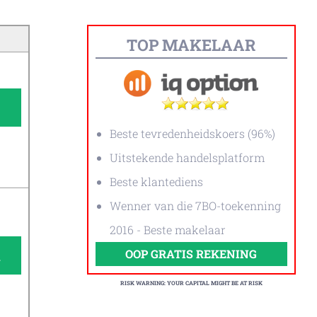
TOP MAKELAAR
Beste tevredenheidskoers (96%)
Uitstekende handelsplatform
Beste klantediens
Wenner van die 7BO-toekenning
2016 - Beste makelaar
A
OOP GRATIS REKENING
RISK WARNING: YOUR CAPITAL MIGHT BE AT RISK