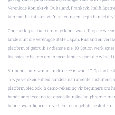
Verenigde Koninkryk, Duitsland, Frankryk, Italië, Spanje
kan maklik inteken vir ‘n rekening en begin handel dryf
Ongelukkig is daar sommige lande waar IK-opsie weens 
lande sluit die Verenigde State, Japan, Rusland en versk
platform of gebruik sy dienste nie. IQ Option werk egter
lisensies te bekom om in meer lande regoor die wêreld t
Vir handelaars wat in lande geleë is waar IQ Option bes
‘n wye verskeidenheid handelsinstrumente, insluitend aa
platform bied ook ‘n demo-rekening vir beginners om h
handelaars toegang tot opvoedkundige hulpbronne, mark
handelsvaardighede te verbeter en ingeligte besluite te