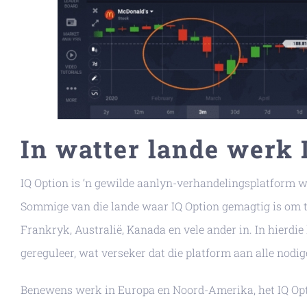
In watter lande werk 
IQ Option is ‘n gewilde aanlyn-verhandelingsplatform wa
Sommige van die lande waar IQ Option gemagtig is om te 
Frankryk, Australië, Kanada en vele ander in. In hierdi
gereguleer, wat verseker dat die platform aan alle nodi
Benewens werk in Europa en Noord-Amerika, het IQ Opti