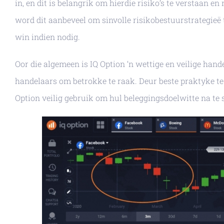
in, en dit is belangrik om hierdie risiko’s te verstaan ​​
word dit aanbeveel om sinvolle risikobestuurstrategieë 
win indien nodig.
Oor die algemeen is IQ Option ‘n wettige en veilige hand
handelaars om betrokke te raak. Deur beste praktyke te
Option veilig gebruik om hul beleggingsdoelwitte na te s