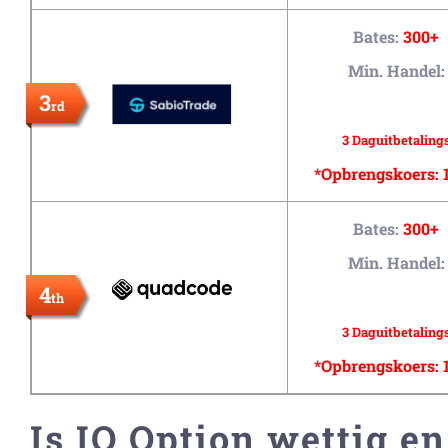
Bates:
300+
Min. Handel:
3
rd
3 Daguitbetaling
*Opbrengskoers:
Bates:
300+
Min. Handel:
4
th
3 Daguitbetaling
*Opbrengskoers:
Is IQ Option wettig en