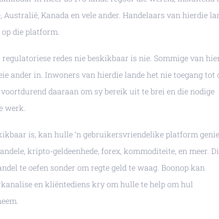
, Australië, Kanada en vele ander. Handelaars van hierdie la
 op die platform.
regulatoriese redes nie beskikbaar is nie. Sommige van hie
eie ander in. Inwoners van hierdie lande het nie toegang tot 
 voortdurend daaraan om sy bereik uit te brei en die nodige
e werk.
kikbaar is, kan hulle ‘n gebruikersvriendelike platform geni
ndele, kripto-geldeenhede, forex, kommoditeite, en meer. D
andel te oefen sonder om regte geld te waag. Boonop kan
analise en kliëntediens kry om hulle te help om hul
 neem.