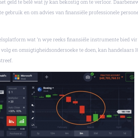
en net geld te belê wat jy kan bekostig om te verloor. Daarben
te gebruik en om advies van finansiële professionele persone
elsplatform wat ‘n wye reeks finansiële instrumente bied vir
 volg en omsigtigheidsondersoeke te doen, kan handelaars I
treef.