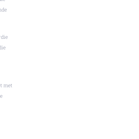
nde
rdie
die
et met
ie