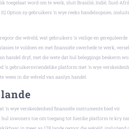
 toegelaat word om te werk, sluit Brasilië, Indië, Suid-Afri
ed IQ Option sy gebruikers ‘n wye reeks handelsopsies, insluit
 regoor die wêreld, wat gebruikers ‘n veilige en gereguleerde
ulasies te voldoen en met finansiële owerhede te werk, verse
n handel dryf, met die wete dat hul beleggings beskerm wo
bied ‘n gebruikersvriendelike platform met ‘n wye verskeiden
te wees in die wêreld van aanlyn handel.
-lande
t ‘n wye verskeidenheid finansiële instrumente bied vir
t hul inwoners toe om toegang tot hierdie platform te kry ni
skikbaar in meer as 178 lande regoor die wêreld, insluitend 