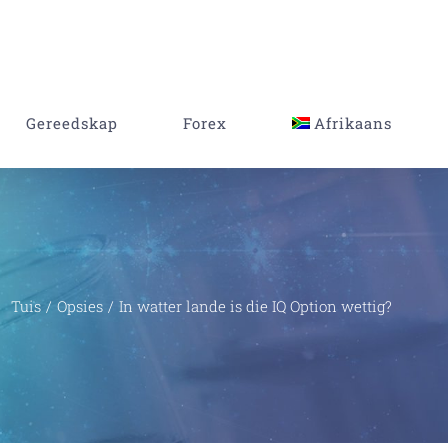
Gereedskap
Forex
Afrikaans
Tuis
/
Opsies
/
In watter lande is die IQ Option wettig?