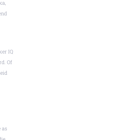
ka,
end
ker IQ
rd. Of
heid
e as
die