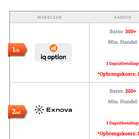
MAKELAAR
AANBOD
Bates:
300+
Min. Handel:
1
th
3 Daguitbetaling
*Opbrengskoers:
Bates:
300+
Min. Handel:
2
nd
3 Daguitbetaling
*Opbrengskoers: