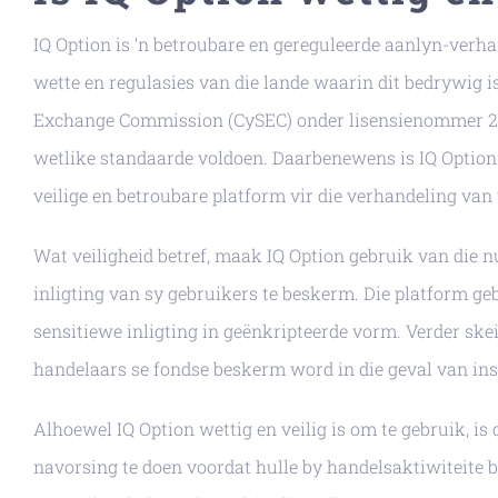
IQ Option is ‘n betroubare en gereguleerde aanlyn-ver
wette en regulasies van die lande waarin dit bedrywig is.
Exchange Commission (CySEC) onder lisensienommer 247/
wetlike standaarde voldoen. Daarbenewens is IQ Option s
veilige en betroubare platform vir die verhandeling van
Wat veiligheid betref, maak IQ Option gebruik van die n
inligting van sy gebruikers te beskerm. Die platform ge
sensitiewe inligting in geënkripteerde vorm. Verder ske
handelaars se fondse beskerm word in die geval van ins
Alhoewel IQ Option wettig en veilig is om te gebruik, is 
navorsing te doen voordat hulle by handelsaktiwiteite b