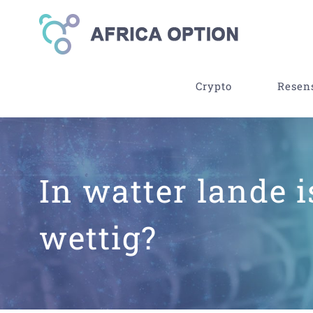
Skip
to
content
Crypto
Resen
In watter lande i
wettig?