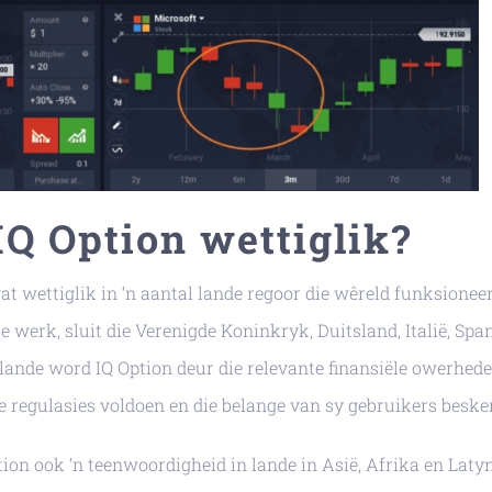
IQ Option wettiglik?
t wettiglik in ‘n aantal lande regoor die wêreld funksioneer
werk, sluit die Verenigde Koninkryk, Duitsland, Italië, Span
e lande word IQ Option deur die relevante finansiële owerhede
ge regulasies voldoen en die belange van sy gebruikers besk
on ook ‘n teenwoordigheid in lande in Asië, Afrika en Laty