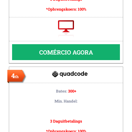
*Opbrengskoers:
100%
COMÉRCIO AGORA
4
th
Bates:
300+
Min. Handel:
3 Daguitbetalings
*Opbrengskoers:
100%