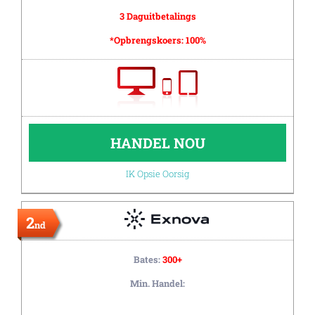
3 Daguitbetalings
*Opbrengskoers:
100%
HANDEL NOU
IK Opsie Oorsig
2
nd
Bates:
300+
Min. Handel: