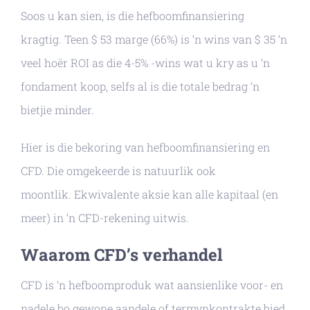
Soos u kan sien, is die hefboomfinansiering
kragtig. Teen $ 53 marge (66%) is ‘n wins van $ 35 ‘n
veel hoër ROI as die 4-5% -wins wat u kry as u ‘n
fondament koop, selfs al is die totale bedrag ‘n
bietjie minder.
Hier is die bekoring van hefboomfinansiering en
CFD. Die omgekeerde is natuurlik ook
moontlik. Ekwivalente aksie kan alle kapitaal (en
meer) in ‘n CFD-rekening uitwis.
Waarom CFD’s verhandel
CFD is ‘n hefboomproduk wat aansienlike voor- en
nadele bo gewone aandele of termynkontrakte bied.