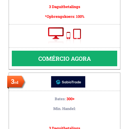
3 Daguitbetalings
*Opbrengskoers:
100%
COMÉRCIO AGORA
3
rd
Bates:
300+
Min. Handel:
3 Daguitbetalings