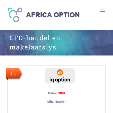
Skip
to
content
CFD-handel en
makelaarslys
1
th
Bates:
300+
Min. Handel: