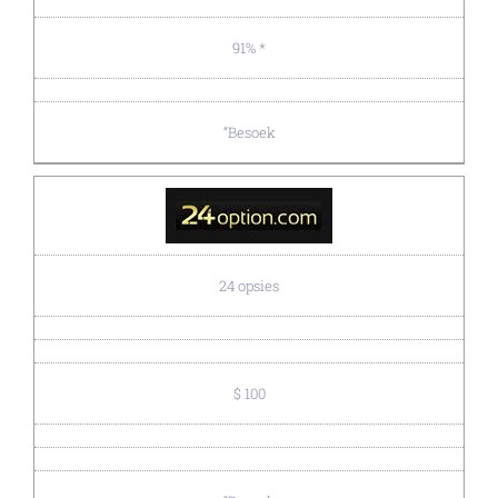
91% *
“Besoek
24 opsies
$ 100