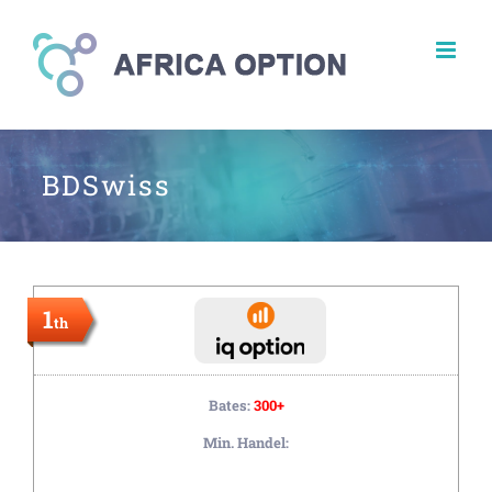
Skip
to
content
BDSwiss
1
th
Bates:
300+
Min. Handel: