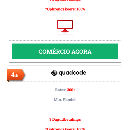
*Opbrengskoers:
100%
COMÉRCIO AGORA
4
th
Bates:
300+
Min. Handel:
3 Daguitbetalings
*Opbrengskoers:
100%