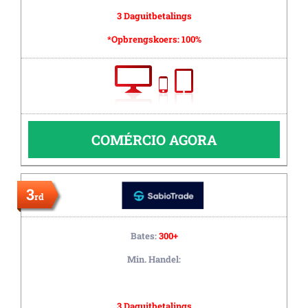
3 Daguitbetalings
*Opbrengskoers:
100%
COMÉRCIO AGORA
3
rd
Bates:
300+
Min. Handel:
3 Daguitbetalings