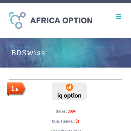
BDSwiss
1
th
Bates:
300+
Min. Handel:
$1