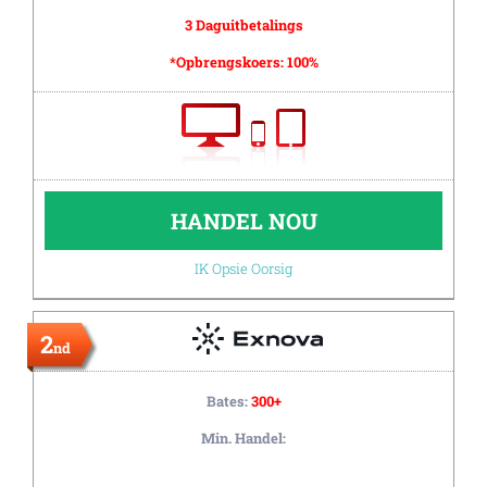
3 Daguitbetalings
*Opbrengskoers:
100%
HANDEL NOU
IK Opsie Oorsig
2
nd
Bates:
300+
Min. Handel: