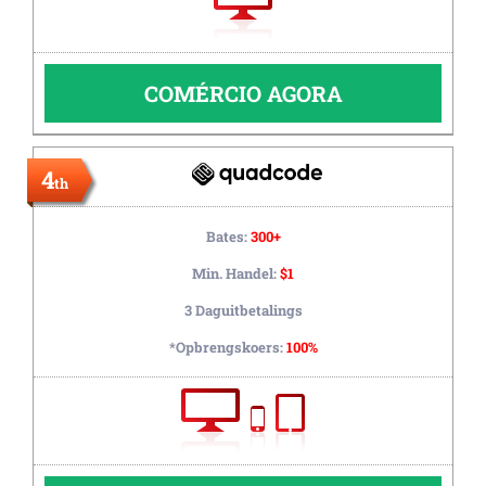
COMÉRCIO AGORA
4
th
Bates:
300+
Min. Handel:
$1
3 Daguitbetalings
*Opbrengskoers:
100%