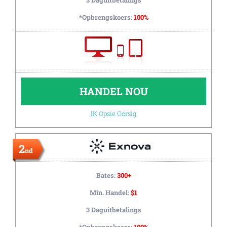
3 Daguitbetalings
*Opbrengskoers:
100%
HANDEL NOU
IK Opsie Oorsig
2
nd
Bates:
300+
Min. Handel:
$1
3 Daguitbetalings