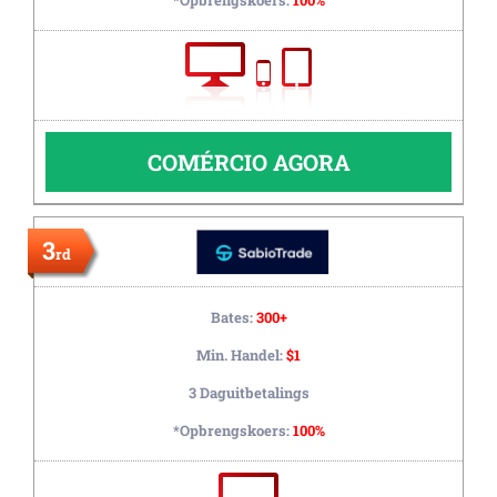
*Opbrengskoers:
100%
COMÉRCIO AGORA
3
rd
Bates:
300+
Min. Handel:
$1
3 Daguitbetalings
*Opbrengskoers:
100%