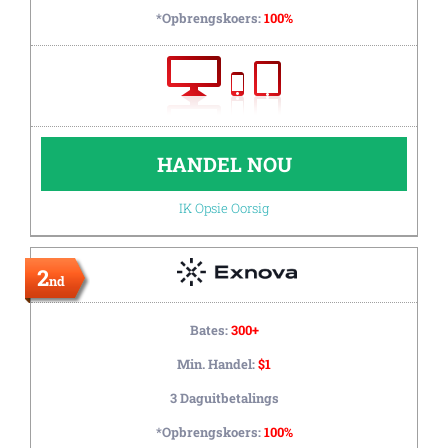
*Opbrengskoers:
100%
HANDEL NOU
IK Opsie Oorsig
2
nd
Bates:
300+
Min. Handel:
$1
3 Daguitbetalings
*Opbrengskoers:
100%