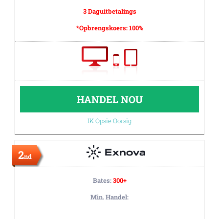
3 Daguitbetalings
*Opbrengskoers:
100%
HANDEL NOU
IK Opsie Oorsig
2
nd
Bates:
300+
Min. Handel: