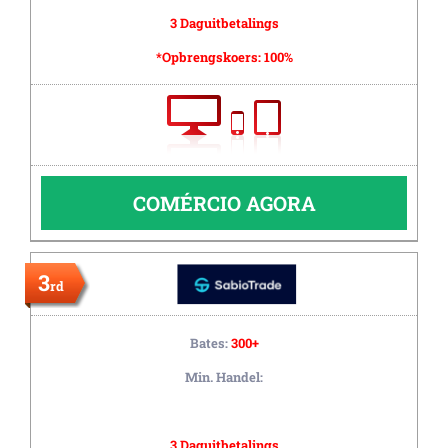
3 Daguitbetalings
*Opbrengskoers:
100%
COMÉRCIO AGORA
3
rd
Bates:
300+
Min. Handel:
3 Daguitbetalings