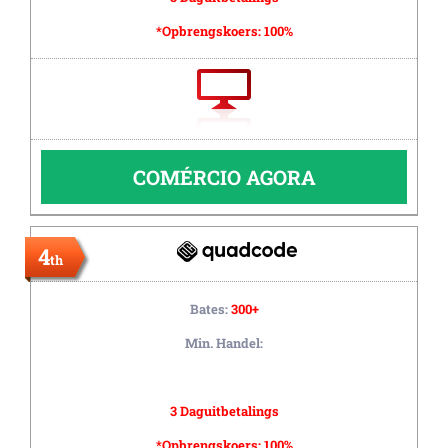
*Opbrengskoers:
100%
COMÉRCIO AGORA
4
th
Bates:
300+
Min. Handel:
3 Daguitbetalings
*Opbrengskoers:
100%