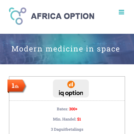
Modern medicine in space
1
th
Bates:
300+
Min. Handel:
$1
3 Daguitbetalings