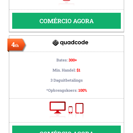
COMÉRCIO AGORA
4
th
Bates:
300+
Min. Handel:
$1
3 Daguitbetalings
*Opbrengskoers:
100%