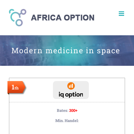
Skip
to
content
Modern medicine in space
1
th
Bates:
300+
Min. Handel: