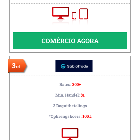
COMÉRCIO AGORA
3
rd
Bates:
300+
Min. Handel:
$1
3 Daguitbetalings
*Opbrengskoers:
100%